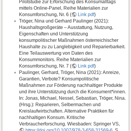
Pilotstudie zur Erforschung des Konsumalltags
mittels Online-Panel, Reihe Materialien zur
Konsumforschung, Nr. 6 (
Link pdf
)
Tröger, Nina und Gerhard Paulinger (2021):
Haushaltsgroßgeräte – Ausstattung, Nutzung,
Eigenschaften und Unterstützung
konsumpolitischer Maßnahmen österreichischer
Haushalte zu zu Langlebigkeit und Reparierbarkeit.
Eine Teilauswertung von Daten des
Konsummonitors. Reihe Materialien zur
Konsumforschung, Nr. 7 (
Link pdf
)
Paulinger, Gerhard, Tröger, Nina (2021): Anreize,
Garantien, Verbote? Konsumpolitische
Maßnahmen zur Förderung nachhaltiger Produkte
und ihre Unterstützung durch die Konsument*innen.
In: Jonas, Michael, Nessel, Sebastian, Tröger, Nina.
(Hrsg.): Reparieren, Selbermachen und
Kreislaufwirtschaften. Alternative Praktiken für
nachhaltigen Konsum. Kritische
Verbraucherforschung. Wiesbaden: Springer VS,
https://doi.org/10.1007/978-3-658-31569-6
, S.